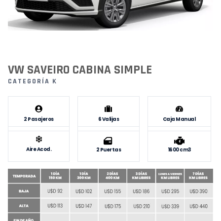
VW SAVEIRO CABINA SIMPLE
CATEGORÍA K
2 Pasajeros
6 Valijas
Caja Manual
Aire Acod.
1600 cm3
2 Puertas