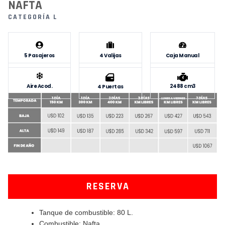
NAFTA
CATEGORÍA L
5 Pasajeros
4 Valijas
Caja Manual
Aire Acod.
2488 cm3
4 Puertas
RESERVA
Tanque de combustible: 80 L.
Combustible: Nafta.