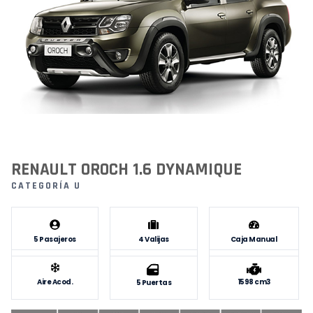
RENAULT OROCH 1.6 DYNAMIQUE
CATEGORÍA U
5 Pasajeros
4 Valijas
Caja Manual
Aire Acod.
1598 cm3
5 Puertas