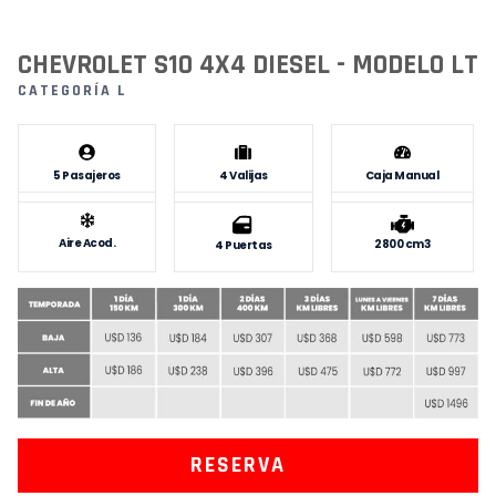
CHEVROLET S10 4X4 DIESEL - MODELO LT
CATEGORÍA L
5 Pasajeros
4 Valijas
Caja Manual
Aire Acod.
2800 cm3
4 Puertas
RESERVA