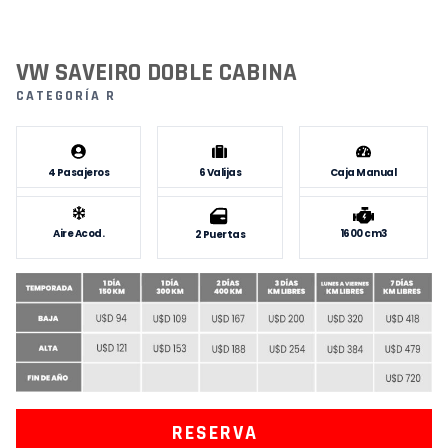
VW SAVEIRO DOBLE CABINA
CATEGORÍA R
4 Pasajeros
6 Valijas
Caja Manual
Aire Acod.
1600 cm3
2 Puertas
RESERVA