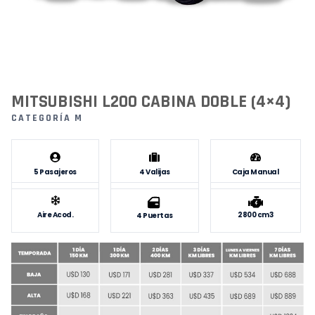
MITSUBISHI L200 CABINA DOBLE (4×4)
CATEGORÍA M
5 Pasajeros
4 Valijas
Caja Manual
Aire Acod.
2800 cm3
4 Puertas