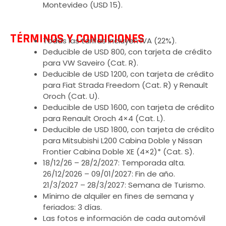
Montevideo (USD 15).
TÉRMINOS Y CONDICIONES
Todas las tarifas incluyen IVA (22%).
Deducible de USD 800, con tarjeta de crédito
para VW Saveiro (Cat. R).
Deducible de USD 1200, con tarjeta de crédito
para Fiat Strada Freedom (Cat. R) y Renault
Oroch (Cat. U).
Deducible de USD 1600, con tarjeta de crédito
para Renault Oroch 4×4 (Cat. L).
Deducible de USD 1800, con tarjeta de crédito
para Mitsubishi L200 Cabina Doble y Nissan
Frontier Cabina Doble XE (4×2)* (Cat. S).
18/12/26 – 28/2/2027: Temporada alta.
26/12/2026 – 09/01/2027: Fin de año.
21/3/2027 – 28/3/2027: Semana de Turismo.
Mínimo de alquiler en fines de semana y
feriados: 3 días.
Las fotos e información de cada automóvil