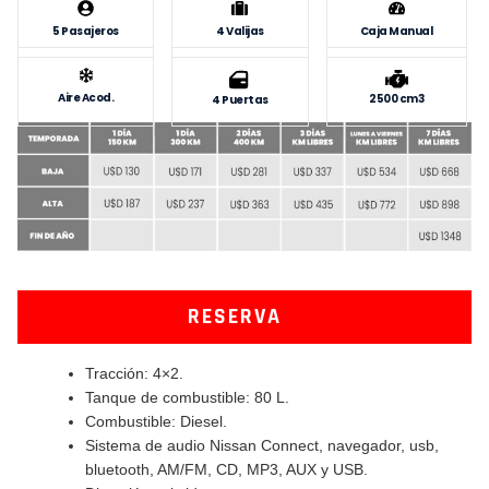
5 Pasajeros
4 Valijas
Caja Manual
Aire Acod.
2500 cm3
4 Puertas
RESERVA
Tracción: 4×2.
Tanque de combustible: 80 L.
Combustible: Diesel.
Sistema de audio Nissan Connect, navegador, usb,
bluetooth, AM/FM, CD, MP3, AUX y USB.