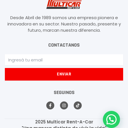
Desde Abril de 1989 somos una empresa pionera e
innovadora en su sector. Nuestro pasado, presente y
futuro, marcan nuestra diferencia.
CONTACTANOS
Email
ENVIAR
SEGUINOS
F
I
T
a
n
i
c
s
k
e
t
t
b
a
o
2025 Multicar Rent-A-Car
o
g
k
o
r