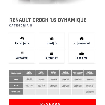
RENAULT OROCH 1.6 DYNAMIQUE
CATEGORÍA N
5 Pasajeros
4 Valijas
Caja Manual
Aire Acod.
5 Puertas
1598 cm3
RESERVA