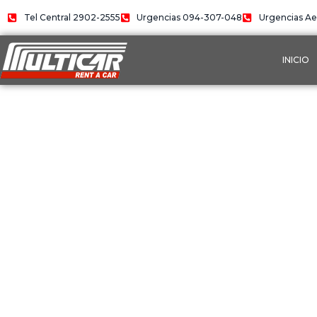
Ir
Tel Central 2902-2555
Urgencias 094-307-048
Urgencias Ae
al
contenido
INICIO
FLOTA DE
AUTOMÁTICOS