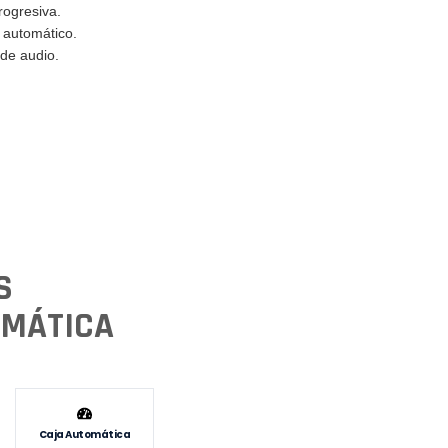
rogresiva.
 automático.
de audio.
S
OMÁTICA
Caja Automática