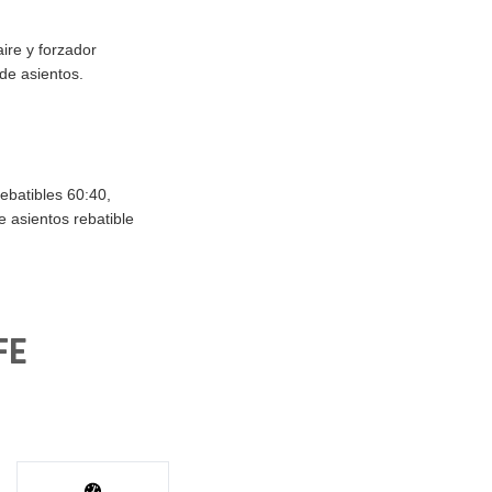
ire y forzador
de asientos.
rebatibles 60:40,
de asientos rebatible
FE