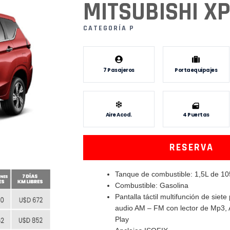
MITSUBISHI X
CATEGORÍA P
7 Pasajeros
Portaequipajes
Aire Acod.
4 Puertas
RESERVA
Tanque de combustible: 1,5L de 10
Combustible: Gasolina
Pantalla táctil multifunción de siet
audio AM – FM con lector de Mp3, 
Play