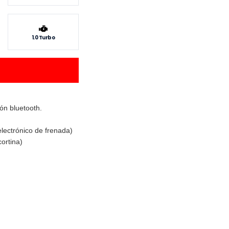
1.0 Turbo
ón bluetooth.
lectrónico de frenada)
cortina)