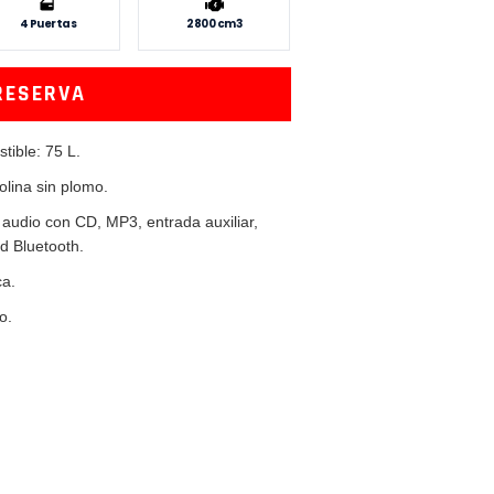
4 Puertas
2800 cm3
RESERVA
ible: 75 L.
lina sin plomo.
audio con CD, MP3, entrada auxiliar,
d Bluetooth.
ca.
o.