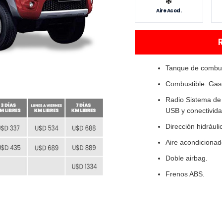
Aire Acod.
Tanque de combust
Combustible: Gaso
Radio Sistema de 
USB y conectivida
Dirección hidráuli
Aire acondicionad
Doble airbag.
Frenos ABS.