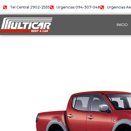
Ir
Tel Central 2902-2555
Urgencias 094-307-048
Urgencias Ae
al
contenido
INICIO