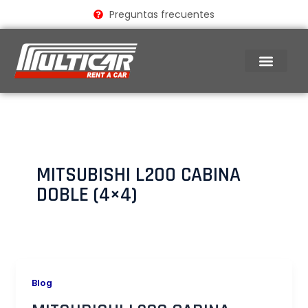
Ir
Preguntas frecuentes
al
contenido
MITSUBISHI L200 CABINA
DOBLE (4×4)​
Blog