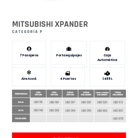
MITSUBISHI XPANDER
CATEGORÍA P
7 Pasajeros
Portaequipajes
Caja
Automática
Aire Acod.
4 Puertas
1.499 L